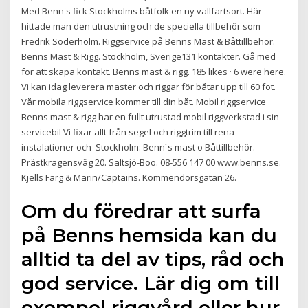
Med Benn's fick Stockholms båtfolk en ny vallfartsort. Här
hittade man den utrustning och de speciella tillbehör som
Fredrik Söderholm. Riggservice på Benns Mast & Båttillbehör.
Benns Mast & Rigg. Stockholm, Sverige131 kontakter. Gå med
för att skapa kontakt. Benns mast & rigg. 185 likes · 6 were here.
Vi kan idag leverera master och riggar för båtar upp till 60 fot.
Vår mobila riggservice kommer till din båt. Mobil riggservice
Benns mast & rigg har en fullt utrustad mobil riggverkstad i sin
servicebil Vi fixar allt från segel och riggtrim till rena
instalationer och Stockholm: Benn´s mast o Båttillbehör.
Prästkragensväg 20. Saltsjö-Boo. 08-556 147 00 www.benns.se.
Kjells Färg & Marin/Captains. Kommendörsgatan 26.
Om du föredrar att surfa
på Benns hemsida kan du
alltid ta del av tips, råd och
god service. Lär dig om till
exempel riggvård eller hur