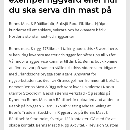
du ska serva din mast på
Benns Mast & Båttillbehör, Saltsjö-Boo. 13K likes. Hjälper
kunderna till ett enklare, säkrare och bekvämare båtliv.
Nordens största mast- och riggcenter
Benns mast & rigg. 178 likes · 1 talking about this · 3 were here.
Vi kan idag leverera master och riggar för båtar upp till 60 fot.
Vår mobila riggservice kommer till din båt. Benns butik kommer
att finnas kvar på samma ställe och drivs vidare som tidigare
med Erlandssons brygga som ägare. Ansvaret för
riggverkstaden tas över av Gransegel men kommer att behålla
namnet Benns Mast & Rigg och vara kvar i lokalerna i Nacka
utanför Stockholm. Besök i Benns verkstad - Öglesplits på
Dyneema Benns Mast och Båttillbehör uploaded and added to
Besök på bryggan 5 Farr 30 Youth visiting Adidas Sailing at
Been's Trade in Stockholm. Riggservice på Benns Mast &
Båttillbehör Stockholm, Sverige 133 kontakter. Gå med för att
skapa kontakt. Benns Mast & Rigg. Aktivitet. « Révision Custom