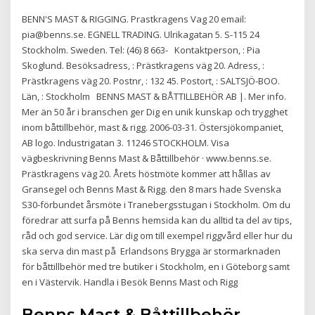
BENN'S MAST & RIGGING. Prastkragens Vag 20 email:
pia@benns.se. EGNELL TRADING. Ulrikagatan 5. S-115 24
Stockholm. Sweden. Tel: (46) 8 663- Kontaktperson, : Pia
Skoglund. Besöksadress, : Prästkragens väg 20. Adress, :
Prästkragens väg 20. Postnr, : 132 45. Postort, : SALTSJÖ-BOO.
Län, : Stockholm BENNS MAST & BÅTTILLBEHÖR AB |. Mer info.
Mer än 50 år i branschen ger Dig en unik kunskap och trygghet
inom båttillbehör, mast & rigg. 2006-03-31. Östersjökompaniet,
AB logo. Industrigatan 3. 11246 STOCKHOLM. Visa
vägbeskrivning Benns Mast & Båttillbehör · www.benns.se.
Prästkragens väg 20. Årets höstmöte kommer att hållas av
Gransegel och Benns Mast & Rigg. den 8 mars hade Svenska
S30-förbundet årsmöte i Tranebergsstugan i Stockholm. Om du
föredrar att surfa på Benns hemsida kan du alltid ta del av tips,
råd och god service. Lär dig om till exempel riggvård eller hur du
ska serva din mast på Erlandsons Brygga är stormarknaden
för båttillbehör med tre butiker i Stockholm, en i Göteborg samt
en i Västervik. Handla i Besök Benns Mast och Rigg
Benns Mast & Båttillbehör,