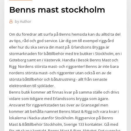
Benns mast stockholm
by
Author
Om du föredrar att surfa på Benns hemsida kan du alltid ta del
av tips, råd och god service. Lär dig om till exempel riggvård
eller hur du ska serva din mast på Erlandsons Brygga är
stormarknaden för båttillbehör med tre butiker i Stockholm, en i
Göteborg samt en i Västervik. Handla i Besök Benns Mast och
Rigg Nordens största mast- och riggcenter! Benns är inte bara
nordens största mast- och riggcenter utan också en av de
största båttillbehör och båtutrustning - allt från senaste
elektroniken till sjökläder.
Benns butik kommer att finnas kvar på samma ställe och drivs
vidare som tidigare med Erlandssons brygga som ägare.
Ansvaret för riggverkstaden tas över av Gransegel men
kommer att behålla namnet Benns Mast & Rigg och vara kvar i
lokalerna i Nacka utanför Stockholm. Riggservice på Benns
Mast & Båttillbehör Stockholm, Sverige 133 kontakter. Gå med
för att skapa kontakt. Benns Mast & Rigg. Aktivitet. Det svenske