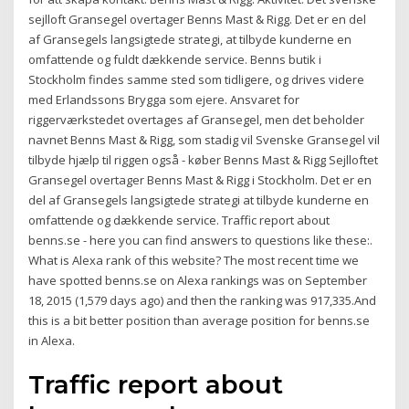
sejlloft Gransegel overtager Benns Mast & Rigg. Det er en del
af Gransegels langsigtede strategi, at tilbyde kunderne en
omfattende og fuldt dækkende service. Benns butik i
Stockholm findes samme sted som tidligere, og drives videre
med Erlandssons Brygga som ejere. Ansvaret for
riggerværkstedet overtages af Gransegel, men det beholder
navnet Benns Mast & Rigg, som stadig vil Svenske Gransegel vil
tilbyde hjælp til riggen også - køber Benns Mast & Rigg Sejlloftet
Gransegel overtager Benns Mast & Rigg i Stockholm. Det er en
del af Gransegels langsigtede strategi at tilbyde kunderne en
omfattende og dækkende service. Traffic report about
benns.se - here you can find answers to questions like these:.
What is Alexa rank of this website? The most recent time we
have spotted benns.se on Alexa rankings was on September
18, 2015 (1,579 days ago) and then the ranking was 917,335.And
this is a bit better position than average position for benns.se
in Alexa.
Traffic report about